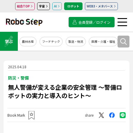
総合TOP
宇宙
AI
ロボット
WEB3・メタバース
会員登録／ログイン
学ぶ
農林水産
フードテック
製造・物流
医療・介護・福祉
システ
2025.04.18
防災・警備
無人警備が変える企業の安全管理 〜警備ロ
ボットの実力と導入のヒント〜
Book Mark
share