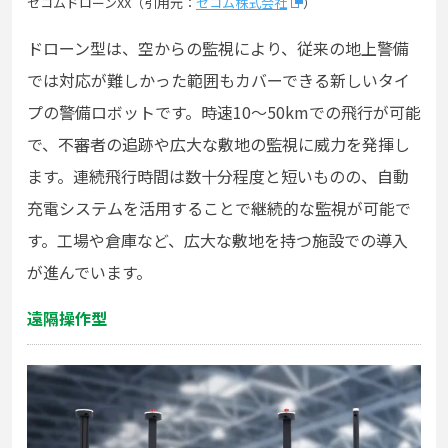
セコムドローンXX（引用元：
セコム株式会社
）
ドローン型は、空からの監視により、従来の地上警備
では対応が難しかった範囲もカバーできる新しいタイ
プの警備ロボットです。時速10〜50kmでの飛行が可能
で、不審者の追跡や広大な敷地の監視に威力を発揮し
ます。連続飛行時間は数十分程度と短いものの、自動
充電システムを活用することで継続的な監視が可能で
す。工場や倉庫など、広大な敷地を持つ施設での導入
が進んでいます。
遠隔操作型