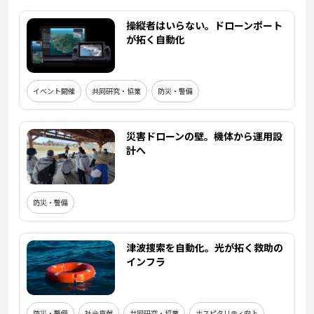
操縦者はいらない。ドローンポート
が拓く自動化
イベント開催
共同研究・協業
防災・警備
災害ドローンの壁。機体から運用設
計へ
防災・警備
津波捜索を自動化。光が拓く救助の
インフラ
防災・警備
社会貢献
共同研究・協業
ホスピタリティ向上