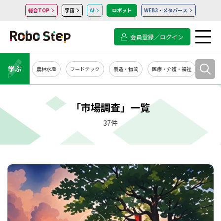
総合TOP
宇宙
AI
ロボット
WEB3・メタバース
会員登録／ログイン
学ぶ
農林水産
フードテック
製造・物流
医療・介護・福祉
システ
「市場調査」一覧
37件