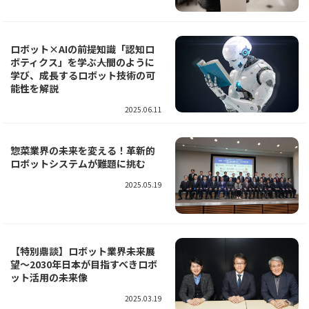
ロボット×AIの前提知識「認知ロ
ボティクス」を学ぶ――人間のように
学び、成長するロボット技術の可
能性を解説
2025.06.11
惣菜業界の未来を変える！革新的
ロボットシステムが難題に挑む
2025.05.19
【特別鼎談】ロボット業界未来展
望～2030年日本が目指すべきロボ
ット活用の未来像
2025.03.19