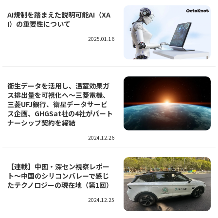
AI規制を踏まえた説明可能AI（XA
I）の重要性について
2025.01.16
衛生データを活用し、温室効果ガ
ス排出量を可視化へ～三菱電機、
三菱UFJ銀行、衛星データサービ
ス企画、GHGSat社の4社がパート
ナーシップ契約を締結
2024.12.26
【連載】中国・深セン視察レポー
ト～中国のシリコンバレーで感じ
たテクノロジーの現在地（第1回）
2024.12.25