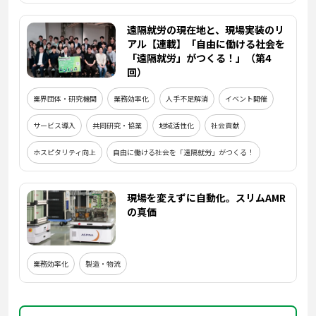
遠隔就労の現在地と、現場実装のリ
アル【連載】「自由に働ける社会を
「遠隔就労」がつくる！」（第4
回）
業界団体・研究機関
業務効率化
人手不足解消
イベント開催
サービス導入
共同研究・協業
地域活性化
社会貢献
ホスピタリティ向上
自由に働ける社会を「遠隔就労」がつくる！
現場を変えずに自動化。スリムAMR
の真価
業務効率化
製造・物流