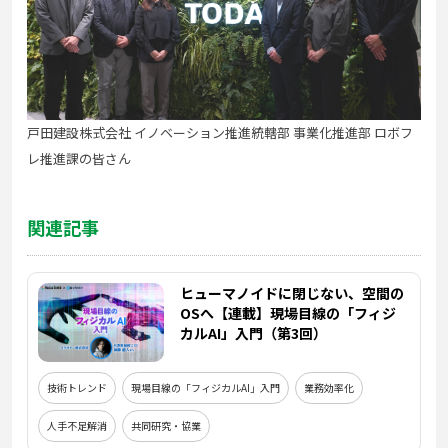
戸田建設株式会社 イノベーション推進統轄部 事業化推進部 ロボフ
レ推進課の皆さん
関連記事
ヒューマノイドに閉じない、空間の
OSへ【連載】現場目線の「フィジ
カルAI」入門（第3回）
技術トレンド
現場目線の「フィジカルAI」入門
業務効率化
人手不足解消
共同研究・協業