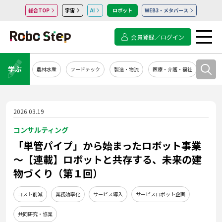
総合TOP
宇宙
AI
ロボット
WEB3・メタバース
会員登録／ログイン
学ぶ
農林水産
フードテック
製造・物流
医療・介護・福祉
システ
2026.03.19
コンサルティング
「単管パイプ」から始まったロボット事業
～【連載】ロボットと共存する、未来の建
物づくり（第１回）
コスト削減
業務効率化
サービス導入
サービスロボット企画
共同研究・協業