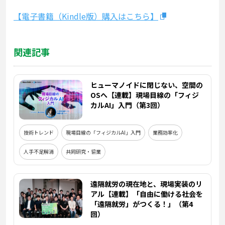
【電子書籍（Kindle版）購入はこちら】
関連記事
ヒューマノイドに閉じない、空間の
OSへ【連載】現場目線の「フィジ
カルAI」入門（第3回）
技術トレンド
現場目線の「フィジカルAI」入門
業務効率化
人手不足解消
共同研究・協業
遠隔就労の現在地と、現場実装のリ
アル【連載】「自由に働ける社会を
「遠隔就労」がつくる！」（第4
回）