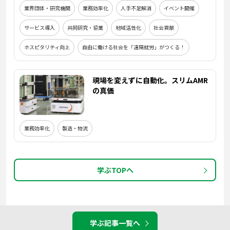
業界団体・研究機関
業務効率化
人手不足解消
イベント開催
サービス導入
共同研究・協業
地域活性化
社会貢献
ホスピタリティ向上
自由に働ける社会を「遠隔就労」がつくる！
現場を変えずに自動化。スリムAMR
の真価
業務効率化
製造・物流
学ぶTOPへ
学ぶ記事一覧へ