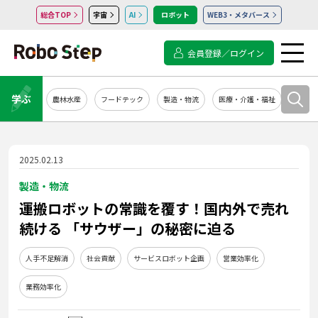
総合TOP
宇宙
AI
ロボット
WEB3・メタバース
会員登録／ログイン
学ぶ
農林水産
フードテック
製造・物流
医療・介護・福祉
システ
2025.02.13
製造・物流
運搬ロボットの常識を覆す！国内外で売れ
続ける 「サウザー」の秘密に迫る
人手不足解消
社会貢献
サービスロボット企画
営業効率化
業務効率化