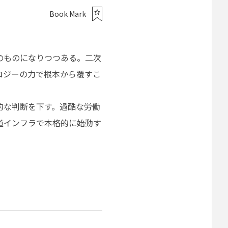
Book Mark
のものになりつつある。二次
ロジーの力で根本から覆すこ
的な判断を下す。過酷な労働
道インフラで本格的に始動す