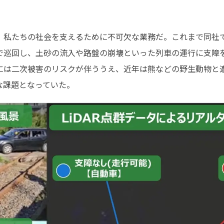
、私たちの社会を支えるために不可欠な業務だ。これまで同社
で巡回し、土砂の流入や路盤の崩壊といった列車の運行に支障
には二次被害のリスクが伴ううえ、近年は熊などの野生動物と
な課題となっていた。