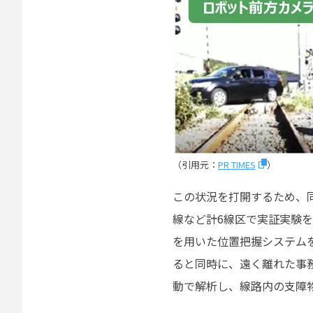
（引用元：
PR TIMES
）
この状況を打開するため、同社は
線など計6線区で実証実験を
を用いた位置把握システム
ると同時に、遠く離れた事
動で解析し、線路内の支障