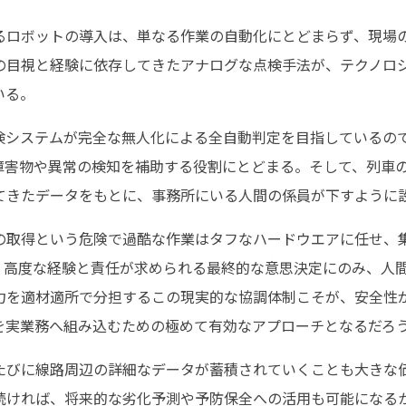
るロボットの導入は、単なる作業の自動化にとどまらず、現場
の目視と経験に依存してきたアナログな点検手法が、テクノロ
いる。
検システムが完全な無人化による全自動判定を目指しているの
の障害物や異常の検知を補助する役割にとどまる。そして、列車
てきたデータをもとに、事務所にいる人間の係員が下すように
の取得という危険で過酷な作業はタフなハードウエアに任せ、
て、高度な経験と責任が求められる最終的な意思決定にのみ、人
力を適材適所で分担するこの現実的な協調体制こそが、安全性
を実業務へ組み込むための極めて有効なアプローチとなるだろ
たびに線路周辺の詳細なデータが蓄積されていくことも大きな
続ければ、将来的な劣化予測や予防保全への活用も可能になる