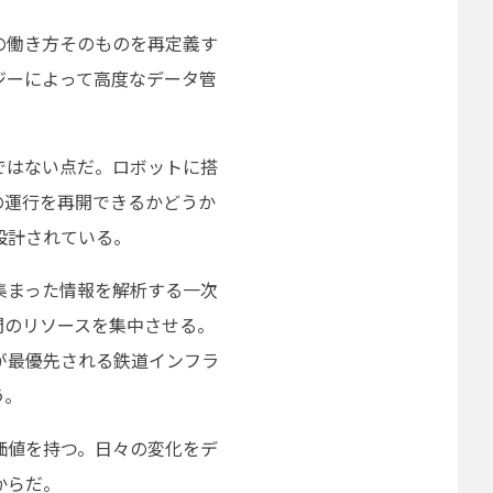
の働き方そのものを再定義す
ジーによって高度なデータ管
ではない点だ。ロボットに搭
の運行を再開できるかどうか
設計されている。
集まった情報を解析する一次
間のリソースを集中させる。
が最優先される鉄道インフラ
う。
価値を持つ。日々の変化をデ
からだ。