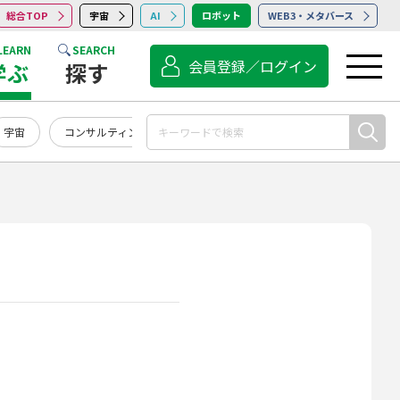
総合TOP
宇宙
AI
ロボット
WEB3・メタバース
LEARN
SEARCH
会員登録／ログイン
学ぶ
探す
宇宙
コンサルティング
点検・保守・清掃
サービス