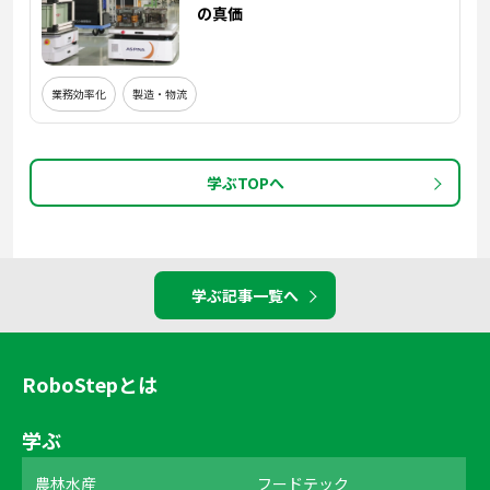
の真価
業務効率化
製造・物流
学ぶTOPへ
学ぶ記事一覧へ
RoboStepとは
学ぶ
農林水産
フードテック