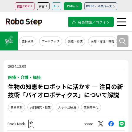
総合TOP
宇宙
AI
ロボット
WEB3・メタバース
会員登録／ログイン
学ぶ
農林水産
フードテック
製造・物流
医療・介護・福祉
システ
2024.12.09
医療・介護・福祉
生物の知恵をロボットに活かす ― 注目の新
技術「バイオロボティクス」について解説
社会貢献
共同研究・協業
人手不足解消
業務効率化
Book Mark
share