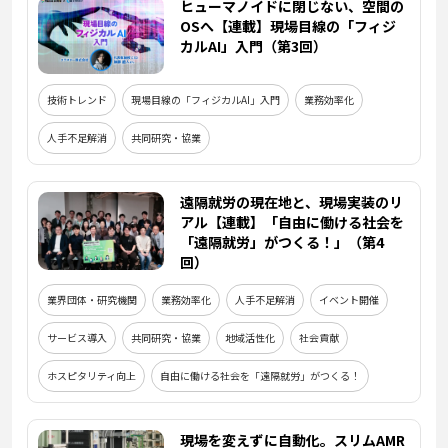
ヒューマノイドに閉じない、空間の
OSへ【連載】現場目線の「フィジ
カルAI」入門（第3回）
技術トレンド
現場目線の「フィジカルAI」入門
業務効率化
人手不足解消
共同研究・協業
遠隔就労の現在地と、現場実装のリ
アル【連載】「自由に働ける社会を
「遠隔就労」がつくる！」（第4
回）
業界団体・研究機関
業務効率化
人手不足解消
イベント開催
サービス導入
共同研究・協業
地域活性化
社会貢献
ホスピタリティ向上
自由に働ける社会を「遠隔就労」がつくる！
現場を変えずに自動化。スリムAMR