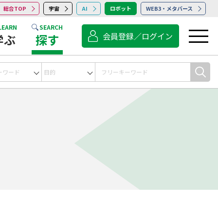
総合TOP
宇宙
AI
ロボット
WEB3・メタバース
LEARN
SEARCH
会員登録／ログイン
学ぶ
探す
宇宙
コンサルティング
点検・保守・清掃
サービス