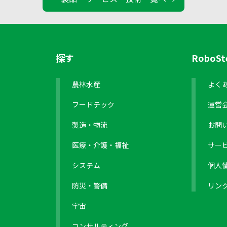
探す
RoboS
農林水産
よく
フードテック
運営
製造・物流
お問
医療・介護・福祉
サー
システム
個人
防災・警備
リン
宇宙
コンサルティング