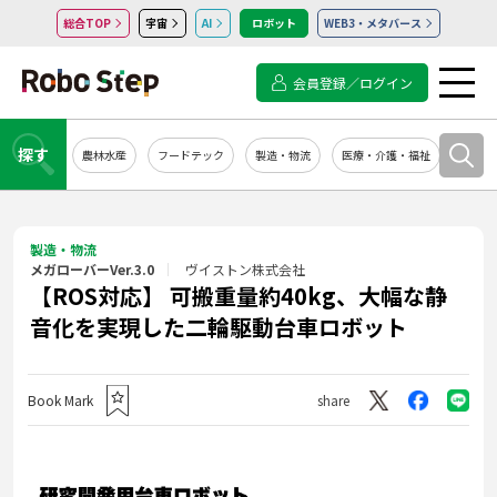
総合TOP
宇宙
AI
ロボット
WEB3・メタバース
会員登録／ログイン
探す
農林水産
フードテック
製造・物流
医療・介護・福祉
システ
製造・物流
メガローバーVer.3.0
ヴイストン株式会社
【ROS対応】 可搬重量約40kg、大幅な静
音化を実現した二輪駆動台車ロボット
Book Mark
share