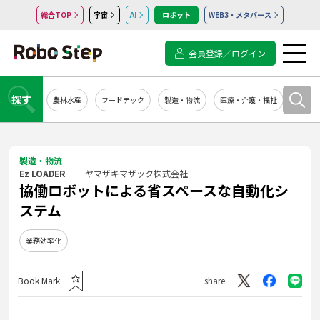
総合TOP
宇宙
AI
ロボット
WEB3・メタバース
会員登録／ログイン
探す
農林水産
フードテック
製造・物流
医療・介護・福祉
システ
製造・物流
Ez LOADER
ヤマザキマザック株式会社
協働ロボットによる省スペースな自動化シ
ステム
業務効率化
Book Mark
share