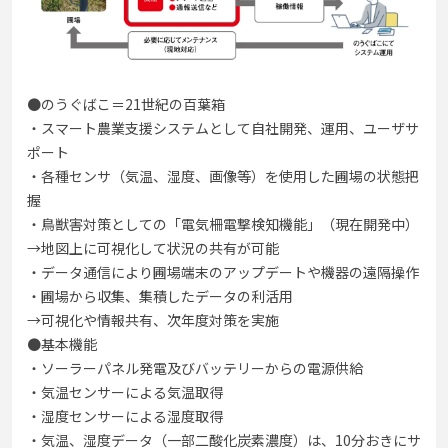
●のうぐばこ＝21世紀の百葉箱
・スマート農業支援システムとして自社開発、運用、ユーザサ
ポート
・各種センサ（気温、湿度、画像等）を使用した圃場の状態把
握
・鳥獣害対策としての「電気柵電撃検知機能」（現在開発中）
→地図上に可視化して状況の共有が可能
・データ通信により圃場端末のアップデートや機器の遠隔操作
・圃場から収集、集積したデータの利活用
→可視化や情報共有、次年度対策を実施
●基本機能
・ソーラーパネル発電及びバッテリーからの電源供給
・気温センサーによる気温取得
・湿度センサーによる湿度取得
・気温、湿度データ（一部二酸化炭素濃度）は、10分おきにサ