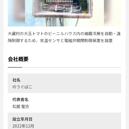
大蔵村の大玉トマトのビーニルハウス内の細霧冷房を自動・遠
隔制御するため、気温センサと電磁弁開閉制御装置を設置
会社概要
社名
のうぐばこ
代表者名
松居 聖志
設立年月日
2022年12月