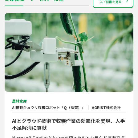
ス・技術を見る
農林水産
AI搭載キュウリ収穫ロボット「Q（探究）」
AGRIST株式会社
AIとクラウド技術で収穫作業の効率化を実現、人手
不足解消に貢献
Microsoft CopilotとAzureを使ったAIとクラウド技術で収