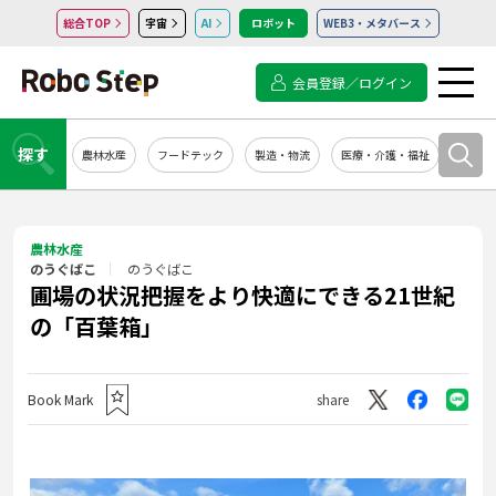
総合TOP
宇宙
AI
ロボット
WEB3・メタバース
会員登録／ログイン
探す
農林水産
フードテック
製造・物流
医療・介護・福祉
システ
農林水産
のうぐばこ
のうぐばこ
圃場の状況把握をより快適にできる21世紀
の「百葉箱」
Book Mark
share