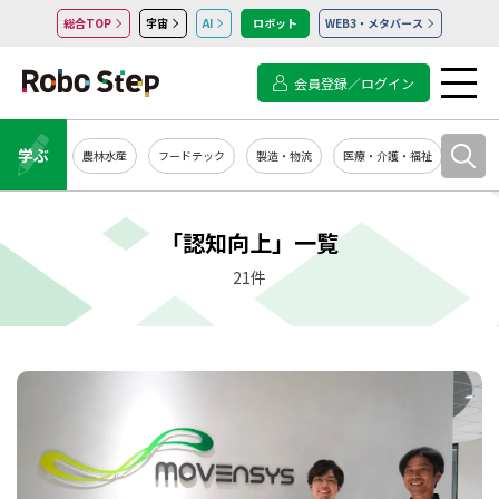
総合TOP
宇宙
AI
ロボット
WEB3・メタバース
会員登録／ログイン
学ぶ
農林水産
フードテック
製造・物流
医療・介護・福祉
システ
「認知向上」一覧
21件