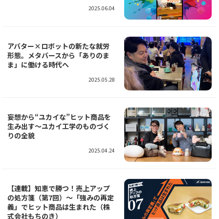
2025.06.04
アバター×ロボットの新たな就労
形態。メタバースから「ありのま
ま」に働ける時代へ
2025.05.28
妄想から“ユカイな”ヒット商品を
生み出す～ユカイ工学のものづく
りの全貌
2025.04.24
【連載】知恵で勝つ！売上アップ
の処方箋（第7回）～「強みの再定
義」でヒット商品は生まれた（株
式会社もちのき）