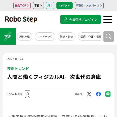
総合TOP
宇宙
AI
ロボット
WEB3・メタバース
会員登録／ログイン
学ぶ
農林水産
フードテック
製造・物流
医療・介護・福祉
システ
2026.07.24
技術トレンド
人間と働くフィジカルAI。次世代の倉庫
Book Mark
share
人手不足や安全管理の課題に直面する物流現場。これ