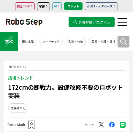
総合TOP
宇宙
AI
ロボット
WEB3・メタバース
会員登録／ログイン
学ぶ
農林水産
フードテック
製造・物流
医療・介護・福祉
システ
2026.06.12
技術トレンド
172cmの即戦力。設備改修不要のロボット
実装
業務効率化
Book Mark
share