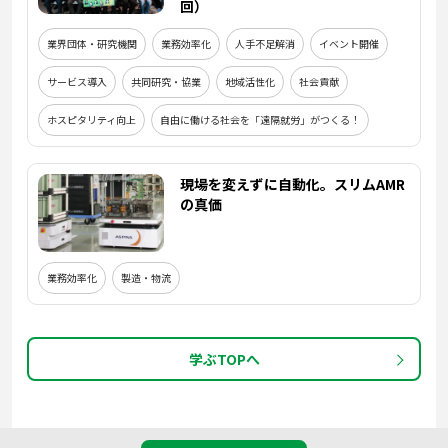
回）
業界団体・研究機関
業務効率化
人手不足解消
イベント開催
サービス導入
共同研究・協業
地域活性化
社会貢献
ホスピタリティ向上
自由に働ける社会を「遠隔就労」がつくる！
現場を変えずに自動化。スリムAMR
の真価
業務効率化
製造・物流
学ぶTOPへ