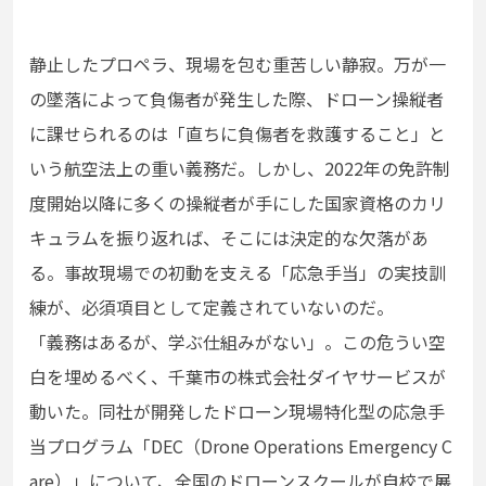
静止したプロペラ、現場を包む重苦しい静寂。万が一
の墜落によって負傷者が発生した際、ドローン操縦者
に課せられるのは「直ちに負傷者を救護すること」と
いう航空法上の重い義務だ。しかし、2022年の免許制
度開始以降に多くの操縦者が手にした国家資格のカリ
キュラムを振り返れば、そこには決定的な欠落があ
る。事故現場での初動を支える「応急手当」の実技訓
練が、必須項目として定義されていないのだ。
「義務はあるが、学ぶ仕組みがない」。この危うい空
白を埋めるべく、千葉市の株式会社ダイヤサービスが
動いた。同社が開発したドローン現場特化型の応急手
当プログラム「DEC（Drone Operations Emergency C
are）」について、全国のドローンスクールが自校で展