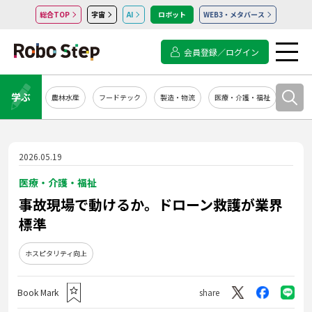
総合TOP
宇宙
AI
ロボット
WEB3・メタバース
会員登録／ログイン
学ぶ
農林水産
フードテック
製造・物流
医療・介護・福祉
システ
2026.05.19
医療・介護・福祉
事故現場で動けるか。ドローン救護が業界
標準
ホスピタリティ向上
Book Mark
share