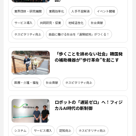
業界団体・研究機関
業務効率化
人手不足解消
イベント開催
サービス導入
共同研究・協業
地域活性化
社会貢献
ホスピタリティ向上
自由に働ける社会を「遠隔就労」がつくる！
「歩くことを諦めない社会」韓国発
の補助機器が“歩行革命”を起こす
医療・介護・福祉
社会貢献
ホスピタリティ向上
ロボットの「遅延ゼロ」へ！フィジ
カルAI時代の新制御
システム
サービス導入
認知向上
ホスピタリティ向上