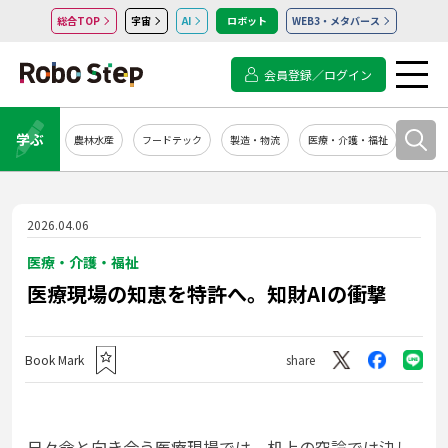
総合TOP
宇宙
AI
ロボット
WEB3・メタバース
会員登録／ログイン
学ぶ
農林水産
フードテック
製造・物流
医療・介護・福祉
システ
2026.04.06
医療・介護・福祉
医療現場の知恵を特許へ。知財AIの衝撃
Book Mark
share
日々命と向き合う医療現場では、机上の空論では決し