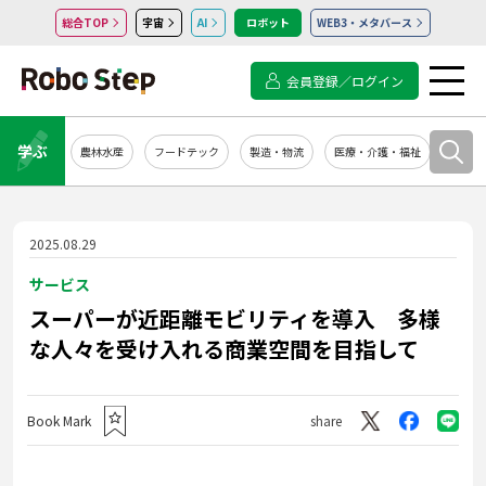
総合TOP
宇宙
AI
ロボット
WEB3・メタバース
会員登録／ログイン
学ぶ
農林水産
フードテック
製造・物流
医療・介護・福祉
システ
2025.08.29
サービス
スーパーが近距離モビリティを導入 多様
な人々を受け入れる商業空間を目指して
Book Mark
share