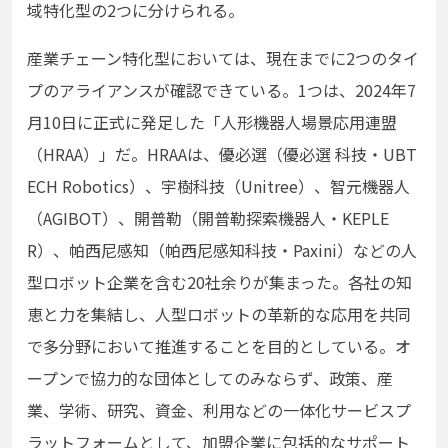
域特化型の2つに分けられる。
産業チェーン特化型においては、現在までに2つのタイ
プのアライアンスが確認できている。1つは、2024年7
⽉10⽇に正式に発⾜した「⼈形機器⼈場景応⽤連盟
（HRAA）」だ。HRAAは、優必選（優必選 科技・UBT
ECH Robotics）、宇樹科技（Unitree）、智元機器⼈
（AGIBOT）、開普勒（開普勒探索機器⼈・KEPLE
R）、帕⻄尼感知（帕⻄尼感知科技・Paxini）などの⼈
型ロボット企業を含む20社余りが集まった。各社の知
恵と⼒を集結し、⼈型ロボットの⾰新的な応⽤を共同
で多分野において推進することを⽬的としている。オ
ープンで協⼒的な団体としてのみならず、政策、産
業、学術、研究、資⾦、利⽤などの⼀体化サービスプ
ラットフォームとして、加盟企業に包括的なサポート