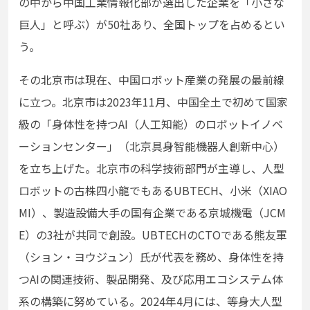
の中から中国⼯業情報化部が選出した企業を「⼩さな
巨⼈」と呼ぶ）が50社あり、全国トップを占めるとい
う。
その北京市は現在、中国ロボット産業の発展の最前線
に⽴つ。北京市は2023年11⽉、中国全⼟で初めて国家
級の「⾝体性を持つAI（⼈⼯知能）のロボットイノベ
ーションセンター」（北京具⾝智能機器⼈創新中⼼）
を⽴ち上げた。北京市の科学技術部⾨が主導し、⼈型
ロボットの古株四⼩⿓でもあるUBTECH、⼩⽶（XIAO
MI）、製造設備⼤⼿の国有企業である京城機電（JCM
E）の3社が共同で創設。UBTECHのCTOである熊友軍
（ション・ヨウジュン）⽒が代表を務め、⾝体性を持
つAIの関連技術、製品開発、及び応⽤エコシステム体
系の構築に努めている。2024年4⽉には、等⾝⼤⼈型