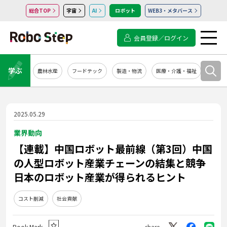
総合TOP
宇宙
AI
ロボット
WEB3・メタバース
会員登録／ログイン
学ぶ
農林水産
フードテック
製造・物流
医療・介護・福祉
システ
2025.05.29
業界動向
【連載】中国ロボット最前線（第3回）中国
の⼈型ロボット産業チェーンの結集と競争
日本のロボット産業が得られるヒント
コスト削減
社会貢献
Book Mark
share