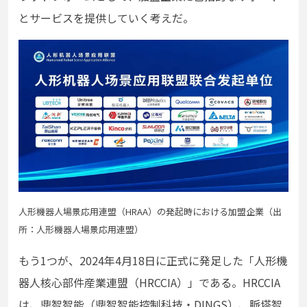
とサービスを提供していく考えだ。
⼈形機器⼈場景応⽤連盟（HRAA）の発起時における加盟企業（出
所：⼈形機器⼈場景応⽤連盟）
もう1つが、2024年4⽉18⽇に正式に発⾜した「⼈形機
器⼈核⼼部件産業連盟（HRCCIA）」である。HRCCIA
は、⿍智智能（⿍智智能控制科技・DINGS）、脈塔智