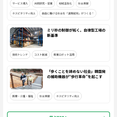
サービス導入
共同研究・協業
地域活性化
社会貢献
ホスピタリティ向上
自由に働ける社会を「遠隔就労」がつくる！
ミリ秒の制御が拓く。自律型工場の
新基準
技術トレンド
コスト削減
産業ロボット活用
「歩くことを諦めない社会」韓国発
の補助機器が“歩行革命”を起こす
医療・介護・福祉
社会貢献
ホスピタリティ向上