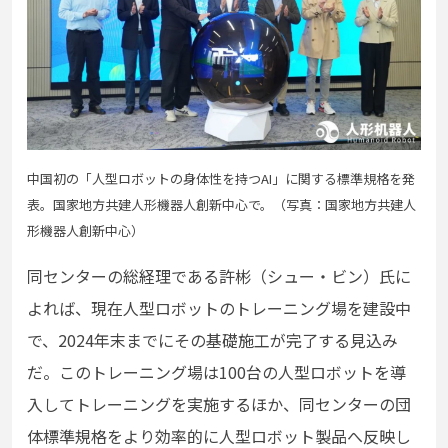
中国初の「⼈型ロボットの⾝体性を持つAI」に関する標準規格を発
表。国家地⽅共建⼈形機器⼈創新中⼼で。（写真：国家地⽅共建⼈
形機器⼈創新中⼼）
同センターの総経理である許彬（シュー・ビン）⽒に
よれば、現在⼈型ロボットのトレーニング場を建設中
で、2024年末までにその基礎施⼯が完了する⾒込み
だ。このトレーニング場は100台の⼈型ロボットを導
⼊してトレーニングを実施するほか、同センターの団
体標準規格をより効率的に⼈型ロボット製品へ反映し