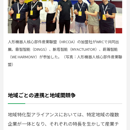
⼈形機器⼈核⼼部件産業聯盟（HRCCIA）の加盟社がWRCで共同出
展。⿍智智能（DINGS）、脈塔智能（MYACTUATOR）、蔚瀚智能
（WE HARMONY）が参加した。（写真：⼈形機器⼈核⼼部件産業聯
盟）
地域ごとの連携と地域間競争
地域特化型アライアンスにおいては、特定地域の複数
企業が⼀体となり、それぞれの特⻑を⽣かして産業チ