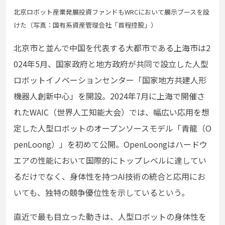
北京ロボット産業発展投資ファンドもWRCにおいて展⽰ブースを設
けた（写真：国有系資産管理会社「⾸程控股」）
北京市と並んで中国を代表する⼤都市である上海市は2
024年5⽉、国家政府と地⽅政府が共同で設⽴した⼈型
ロボットイノベーションセンター「国家地⽅共建⼈形
機器⼈創新中⼼」を開設。2024年7⽉に上海で開催さ
れたWAIC（世界⼈⼯知能⼤会）では、幅広い応⽤を想
定した⼈型ロボットのオープンソースモデル「⻘⿓（O
penLoong）」を初めて公開。OpenLoongはハードウ
エアの性能において国際的にトップレベルに達してい
るだけでなく、⾝体性を持つAI技術の統合と応⽤にお
いても、独特の競争優位性を⽰しているという。
直近で最も⽬⽴った動きは、⼈型ロボットの⾝体性を