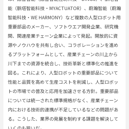
能（脈塔智能科技・MYACTUATOR）、蔚瀚智能（蔚瀚
智能科技・WE HARMONY）など複数の⼈型ロボット⽤
重要部品のメーカー、ソフトウエア開発企業、研究機
関、関連産業チェーン企業によって発起。開放的に資
源やノウハウを共有し合い、コラボレーションを進め
るプラットフォームとして、産業チェーンの川上から
川下までの資源を統合し、技術⾰新と標準化の推進を
図る。これにより、⼈型ロボットの重要部品について
性能と品質を⾼めて⽣産コストを削減し、⼈型ロボッ
トの市場での普及と応⽤を加速させる⽅針。重要部品
については統⼀された標準規格がなく、産業チェーン
内における技術的連携が不⾜しているなどの問題があ
る。こうした、業界の発展を制約する課題を解決して
いくのも狙いだ。