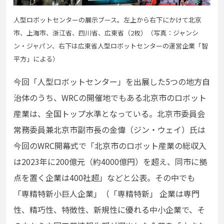
⼈型ロボットセンターの展⽰ブース。左上から右下にかけて北京
市、上海市、浙江省、四川省、広東省（2枚）（写真：
ジャンシ
ン・ジャパン
、右下は広東省⼈型ロボットセンターの運営企業「智
平⽅」による）
今回「⼈型ロボットセンター」を出展した5つの地⽅⾃
治体のうち、WRCの開催地でもある北京市のロボット
産業は、全国トップ⽔準となっている。北京市委員会
常務委員兼北京市副市⻑の⾦偉（ジン・ウェイ）⽒は
今回のWRC開幕式で「北京市のロボット産業の総収⼊
は2023年に200億元（約4000億円）を超え、同市に拠
点を置く企業は400社超」などと公表。その中でも
「専精特新⼩巨⼈企業」（「専精特新」 企業は専⾨
性、精巧性、特徴性、新規性に優れる中⼩企業で、そ