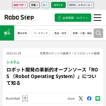
総合TOP
宇宙
AI
ロボット
WEB3・メタバース
会員登録／ログイン
学ぶ
農林水産
フードテック
製造・物流
医療・介護・福祉
システ
2025.01.09
産業用ロボットの基礎
サービスロボットの基礎
システム
ロボット開発の革新的オープンソース「RO
S （Robot Operating System）」につい
て知る
Book Mark
share