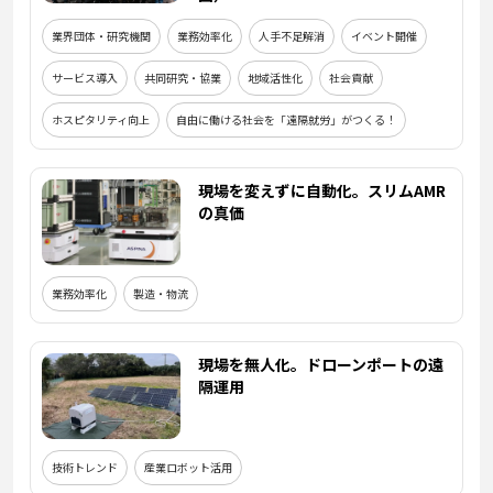
業界団体・研究機関
業務効率化
人手不足解消
イベント開催
サービス導入
共同研究・協業
地域活性化
社会貢献
ホスピタリティ向上
自由に働ける社会を「遠隔就労」がつくる！
現場を変えずに自動化。スリムAMR
の真価
業務効率化
製造・物流
現場を無人化。ドローンポートの遠
隔運用
技術トレンド
産業ロボット活用