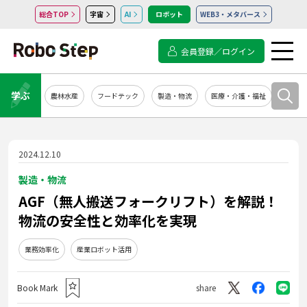
総合TOP
宇宙
AI
ロボット
WEB3・メタバース
会員登録／ログイン
学ぶ
農林水産
フードテック
製造・物流
医療・介護・福祉
システ
2024.12.10
製造・物流
AGF（無人搬送フォークリフト）を解説！
物流の安全性と効率化を実現
業務効率化
産業ロボット活用
Book Mark
share