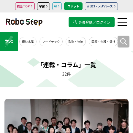
総合TOP
宇宙
AI
ロボット
WEB3・メタバース
会員登録／ログイン
学ぶ
農林水産
フードテック
製造・物流
医療・介護・福祉
システ
「連載・コラム」一覧
32件