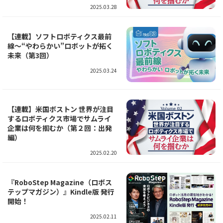
2025.03.28
【連載】ソフトロボティクス最前
線～“やわらかい”ロボットが拓く
未来（第3回）
2025.03.24
【連載】米国ボストン 世界が注目
するロボティクス市場でサムライ
企業は何を掴むか（第２回：出発
編）
2025.02.20
『RoboStep Magazine（ロボス
テップマガジン）』Kindle版 発行
開始！
2025.02.11