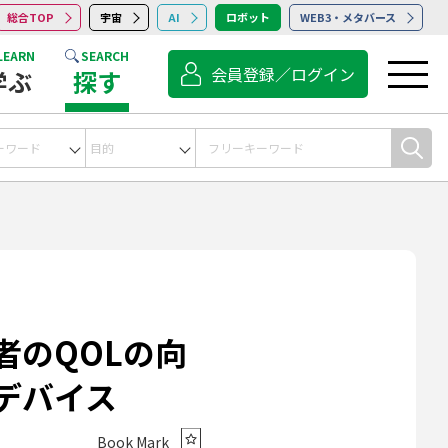
総合TOP
宇宙
AI
ロボット
WEB3・メタバース
LEARN
SEARCH
会員登録／ログイン
学ぶ
探す
宇宙
コンサルティング
点検・保守・清掃
サービス
者のQOLの向
デバイス
Book Mark