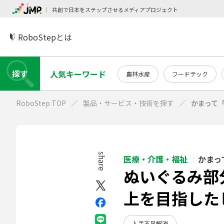
共創で日本をステップさせるメディアプロジェクト
RoboStepとは
探す
人気キーワード
農林水産
フードテック
RoboStep TOP
製品・サービス・技術を探す
かまって
share
医療・介護・福祉
かまっ
ぬいぐるみ部
上を目指した
人手不足解消