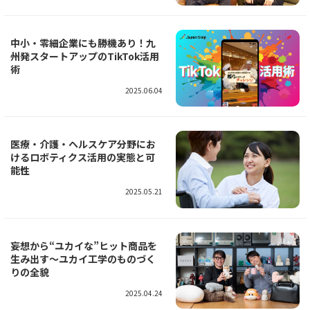
中小・零細企業にも勝機あり！九
州発スタートアップのTikTok活用
術
2025.06.04
医療・介護・ヘルスケア分野にお
けるロボティクス活用の実態と可
能性
2025.05.21
妄想から“ユカイな”ヒット商品を
生み出す～ユカイ工学のものづく
りの全貌
2025.04.24