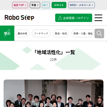
総合TOP
宇宙
AI
ロボット
WEB3・メタバース
会員登録／ログイン
学ぶ
農林水産
フードテック
製造・物流
医療・介護・福祉
システ
「地域活性化」一覧
21件