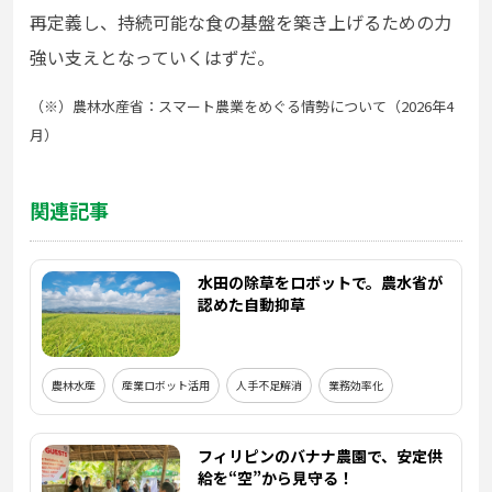
再定義し、持続可能な食の基盤を築き上げるための力
強い支えとなっていくはずだ。
（※）農林水産省：スマート農業をめぐる情勢について（2026年4
月）
関連記事
水田の除草をロボットで。農水省が
認めた自動抑草
農林水産
産業ロボット活用
人手不足解消
業務効率化
フィリピンのバナナ農園で、安定供
給を“空”から見守る！