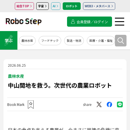
総合TOP
宇宙
AI
ロボット
WEB3・メタバース
会員登録／ログイン
学ぶ
農林水産
フードテック
製造・物流
医療・介護・福祉
システ
2026.06.25
農林水産
中山間地を救う。次世代の農業ロボット
Book Mark
share
日本の食卓を支える農業が、今まさに崩壊の危機に直