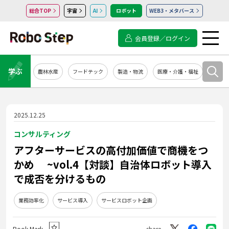
総合TOP
宇宙
AI
ロボット
WEB3・メタバース
会員登録／ログイン
学ぶ
農林水産
フードテック
製造・物流
医療・介護・福祉
システ
2025.12.25
コンサルティング
アフターサービスの高付加価値で商機をつ
かめ ~vol.4【対談】自治体ロボット導入
で成否を分けるもの
業務効率化
サービス導入
サービスロボット企画
Book Mark
share