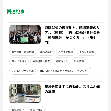
関連記事
遠隔就労の現在地と、現場実装のリ
アル【連載】「自由に働ける社会を
「遠隔就労」がつくる！」（第4
回）
業界団体・研究機関
業務効率化
人手不足解消
イベント開催
サービス導入
共同研究・協業
地域活性化
社会貢献
ホスピタリティ向上
自由に働ける社会を「遠隔就労」がつくる！
現場を変えずに自動化。スリムAMR
の真価
業務効率化
製造・物流