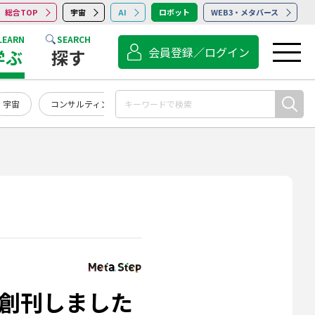
総合TOP
宇宙
AI
ロボット
WEB3・メタバース
LEARN
SEARCH
会員登録／ログイン
学ぶ
探す
宇宙
コンサルティング
点検・保守・清掃
サービス
』が創刊しました