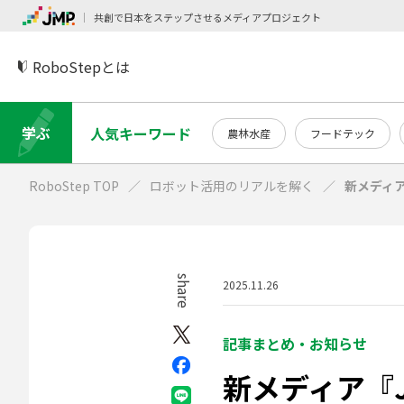
共創で日本をステップさせるメディアプロジェクト
RoboStepとは
学ぶ
人気キーワード
農林水産
フードテック
RoboStep TOP
ロボット活用のリアルを解く
新メディア
share
2025.11.26
記事まとめ・お知らせ
新メディア『Ja