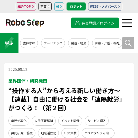
総合TOP
宇宙
AI
ロボット
WEB3・メタバース
会員登録／ログイン
学ぶ
農林水産
フードテック
製造・物流
医療・介護・福祉
システ
2025.09.12
業界団体・研究機関
“操作する人”から考える新しい働き方～
【連載】自由に働ける社会を「遠隔就労」
がつくる！（第２回）
業務効率化
人手不足解消
イベント開催
サービス導入
共同研究・協業
地域活性化
社会貢献
ホスピタリティ向上