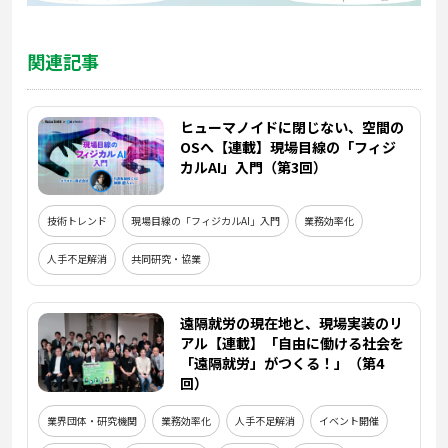
関連記事
ヒューマノイドに閉じない、空間の
OSへ【連載】現場目線の「フィジ
カルAI」入門（第3回）
技術トレンド
現場目線の「フィジカルAI」入門
業務効率化
人手不足解消
共同研究・協業
遠隔就労の現在地と、現場実装のリ
アル【連載】「自由に働ける社会を
「遠隔就労」がつくる！」（第4
回）
業界団体・研究機関
業務効率化
人手不足解消
イベント開催