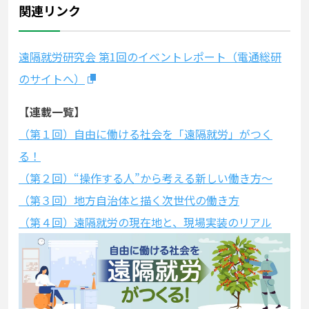
関連リンク
遠隔就労研究会
第1
回の
イベント
レポート（電通総研
のサイトへ）
【連載一覧】
（第１回）自由に働ける社会を「遠隔就労」がつく
る！
（第２回）“操作する人”から考える新しい働き方～
（第３回）地方自治体と描く次世代の働き方
（第４回）遠隔就労の現在地と、現場実装のリアル