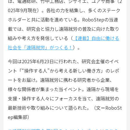
は、電通総研、竹中工務店、ジザイエ、ユアサ商事（2
025年9月現在）。各社の力を結集し、多くのステーク
ホルダーと共に活動を進めている。
RoboStep
の当連
載では、研究会と協力し遠隔就労の普及に向けた取り
組みや考え方を発信している（
【連載】自由に働ける
社会を「遠隔就労」がつくる！
）。
今回は
2025
年
6
月
23
日に行われた、研究会主催のイベ
ント「“操作する人”から考える新しい働き方」のレポ
ートをお届け。遠隔就労に携わる研究者から企業、
様々な関係者が集まった当イベント。遠隔から現場を
支援・操作する人々にフォーカスを当て、遠隔就労の
最新技術や取り組みについて語られた。（文＝
RoboSt
ep
編集部）