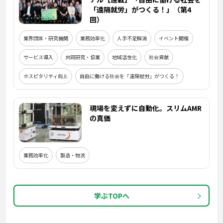
「遠隔就労」がつくる！」（第4
回）
業界団体・研究機関
業務効率化
人手不足解消
イベント開催
サービス導入
共同研究・協業
地域活性化
社会貢献
ホスピタリティ向上
自由に働ける社会を「遠隔就労」がつくる！
現場を変えずに自動化。スリムAMR
の真価
業務効率化
製造・物流
学ぶTOPへ