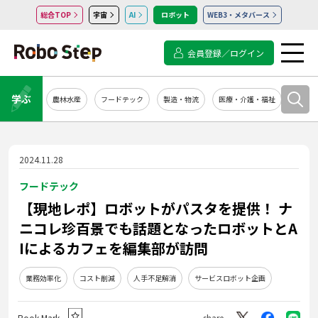
総合TOP
宇宙
AI
ロボット
WEB3・メタバース
会員登録／ログイン
学ぶ
農林水産
フードテック
製造・物流
医療・介護・福祉
システ
2024.11.28
フードテック
【現地レポ】ロボットがパスタを提供！ ナ
ニコレ珍百景でも話題となったロボットとA
Iによるカフェを編集部が訪問
業務効率化
コスト削減
人手不足解消
サービスロボット企画
Book Mark
share