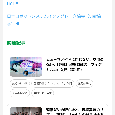
HCI
日本ロボットシステムインテグレータ協会（SIer協
会）
関連記事
ヒューマノイドに閉じない、空間の
OSへ【連載】現場目線の「フィジ
カルAI」入門（第3回）
技術トレンド
現場目線の「フィジカルAI」入門
業務効率化
人手不足解消
共同研究・協業
遠隔就労の現在地と、現場実装のリ
アル【連載】「自由に働ける社会を